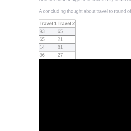
A concluding thought about travel to round of
Travel 1
Travel 2
93
65
65
21
14
81
86
27