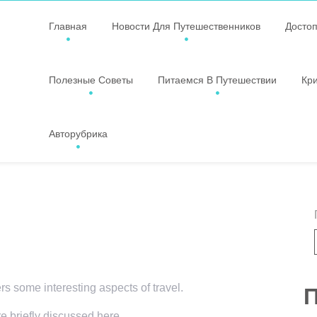
Главная
Новости Для Путешественников
Досто
Полезные Советы
Питаемся В Путешествии
Кр
Авторубрика
ers some interesting aspects of travel.
П
re briefly discussed here.