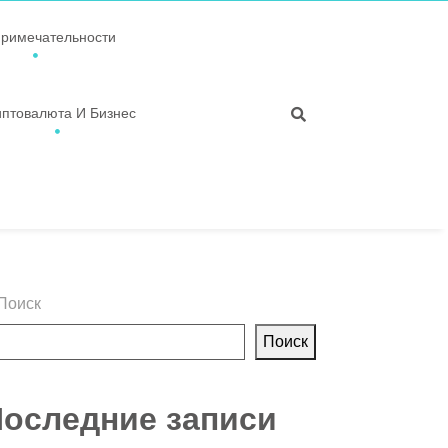
примечательности
иптовалюта И Бизнес
Поиск
Поиск
оследние записи