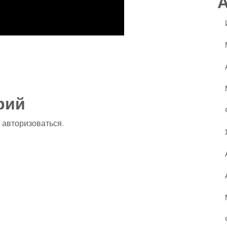
ssniki
авить
рий
о
авторизоваться
.