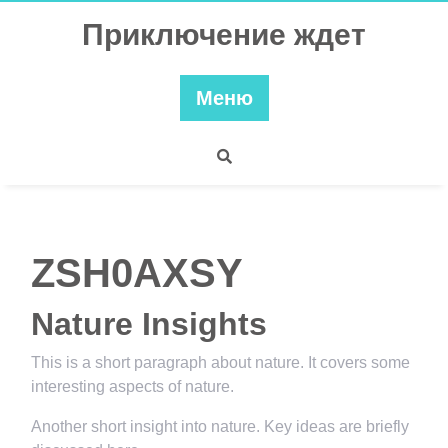
Перейти
Приключение ждет
к
содержимому
Меню
ZSH0AXSY
Nature Insights
This is a short paragraph about nature. It covers some
interesting aspects of nature.
Another short insight into nature. Key ideas are briefly