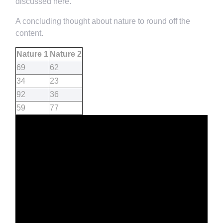
discussed here.
A concluding thought about nature to round off the
content.
Nature 1
Nature 2
69
62
34
23
92
36
59
77