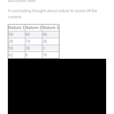
discussed here.
A concluding thought about nature to round off the
content.
Nature 1
Nature 2
Nature 3
59
90
96
28
74
26
59
36
3
42
6
76