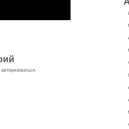
ssniki
авить
рий
о
авторизоваться
.