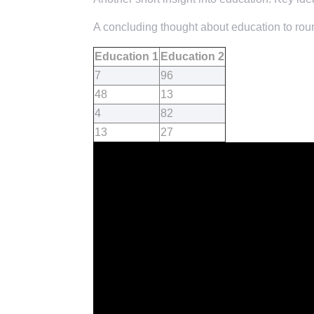
A concluding thought about education to roun
Education 1
Education 2
7
96
48
13
4
82
13
27