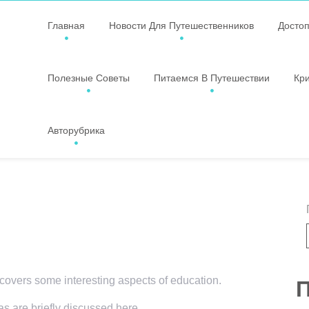
Главная
Новости Для Путешественников
Досто
Полезные Советы
Питаемся В Путешествии
Кр
Авторубрика
 covers some interesting aspects of education.
П
as are briefly discussed here.