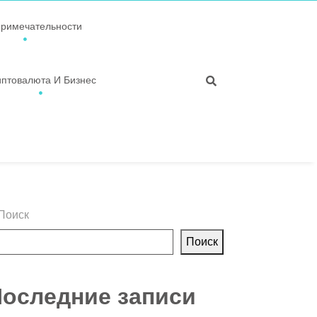
примечательности
иптовалюта И Бизнес
Поиск
Поиск
оследние записи