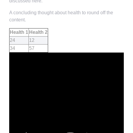
discussed here.
A concluding thought about health to round off the
content.
Health 1
Health 2
24
12
34
57