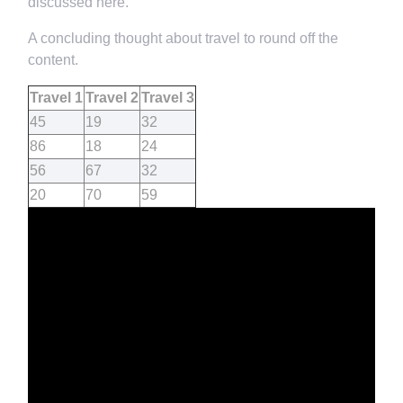
discussed here.
A concluding thought about travel to round off the
content.
Travel 1
Travel 2
Travel 3
45
19
32
86
18
24
56
67
32
20
70
59