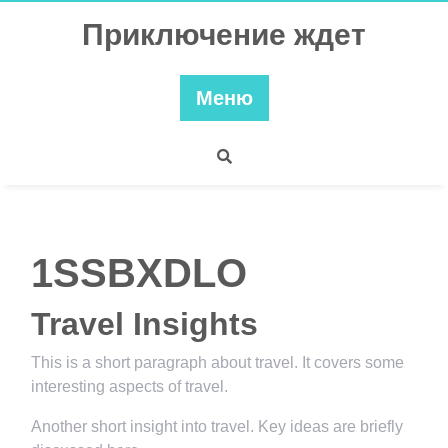
Перейти
Приключение ждет
к
содержимому
Меню
1SSBXDLO
Travel Insights
This is a short paragraph about travel. It covers some
interesting aspects of travel.
Another short insight into travel. Key ideas are briefly