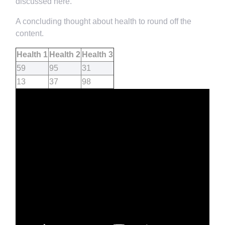
discussed here.
A concluding thought about health to round off the
content.
Health 1
Health 2
Health 3
59
95
31
13
37
98