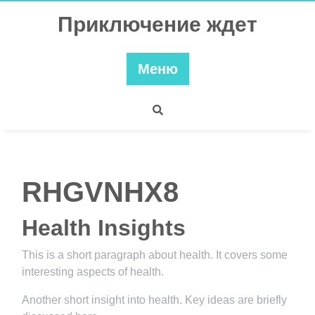
Перейти
Приключение ждет
к
содержимому
Меню
RHGVNHX8
Health Insights
This is a short paragraph about health. It covers some
interesting aspects of health.
Another short insight into health. Key ideas are briefly