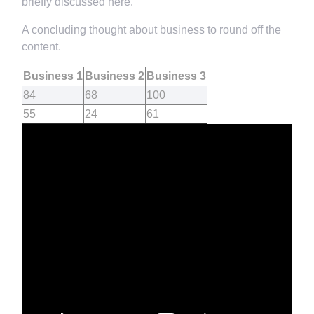
briefly discussed here.
A concluding thought about business to round off the
content.
Business 1
Business 2
Business 3
84
68
100
55
24
61