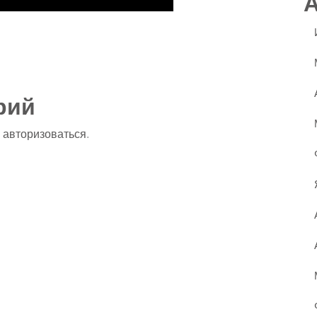
ssniki
авить
рий
о
авторизоваться
.