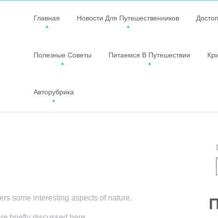
Главная
Новости Для Путешественников
Досто
Полезные Советы
Питаемся В Путешествии
Кр
Авторубрика
vers some interesting aspects of nature.
П
are briefly discussed here.