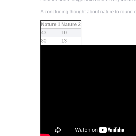
A concluding thought about nature to round of
Nature 1
Nature 2
43
10
80
13