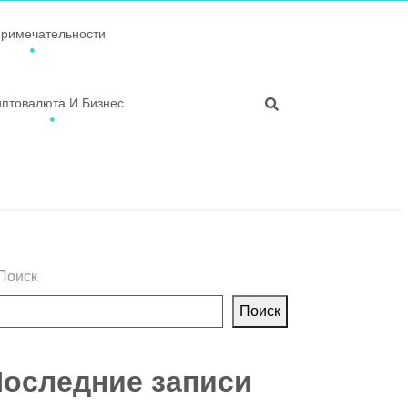
примечательности
иптовалюта И Бизнес
Поиск
Поиск
оследние записи