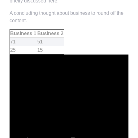
briefly discussed here.
A concluding thought about business to round off the
content.
Business 1
Business 2
71
51
25
15