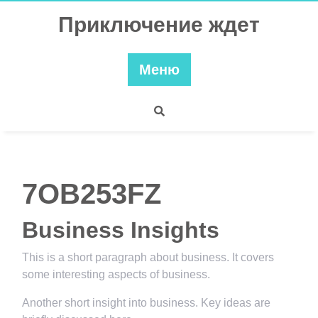
Перейти
Приключение ждет
к
содержимому
Меню
7OB253FZ
Business Insights
This is a short paragraph about business. It covers
some interesting aspects of business.
Another short insight into business. Key ideas are