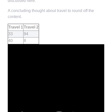
discussed here.
A concluding thought about travel to round off the
content.
Travel 1
Travel 2
33
94
40
8