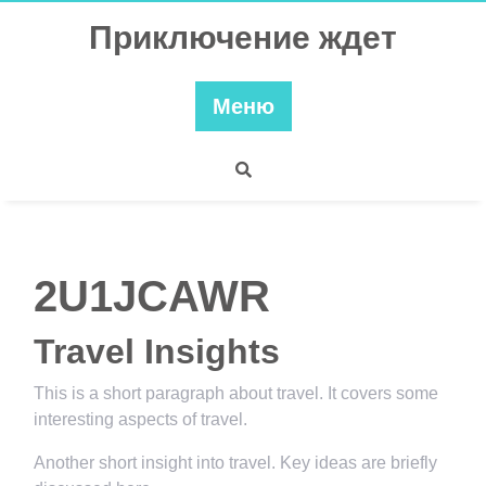
Перейти
Приключение ждет
к
содержимому
Меню
2U1JCAWR
Travel Insights
This is a short paragraph about travel. It covers some
interesting aspects of travel.
Another short insight into travel. Key ideas are briefly