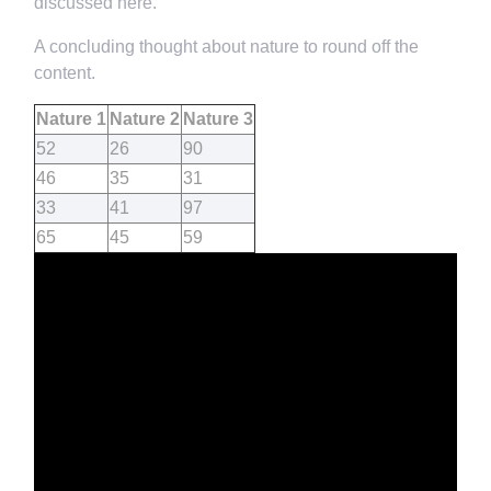
discussed here.
A concluding thought about nature to round off the
content.
Nature 1
Nature 2
Nature 3
52
26
90
46
35
31
33
41
97
65
45
59