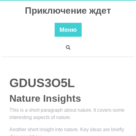
Перейти
Приключение ждет
к
содержимому
Меню
GDUS3O5L
Nature Insights
This is a short paragraph about nature. It covers some
interesting aspects of nature.
Another short insight into nature. Key ideas are briefly