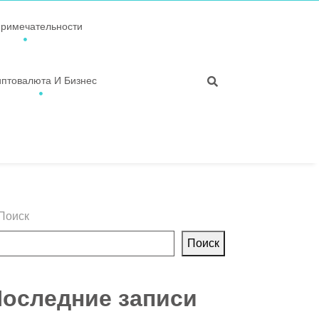
примечательности
иптовалюта И Бизнес
Поиск
Поиск
оследние записи