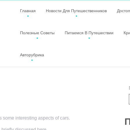
Главная
Новости Для Путешественников
Досто
Полезные Советы
Питаемся В Путешествии
Кр
Авторубрика
rs some interesting aspects of cars.
П
 briefly discussed here.