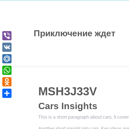
Перейти
к
содержимому
Приключение ждет
Viber
VK
Mail.Ru
WhatsApp
MSH3J33V
Odnoklassniki
Отправить
Cars Insights
This is a short paragraph about cars. It cove
Another short insight into cars. Key ideas are