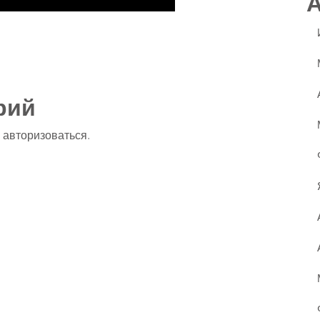
ssniki
авить
рий
о
авторизоваться
.