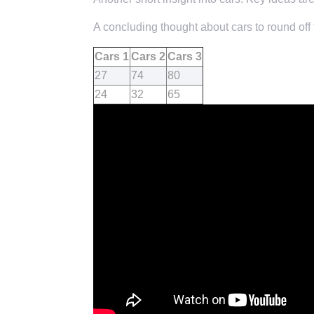
A concluding thought about cars to round off 
Cars 1
Cars 2
Cars 3
27
74
80
24
32
65