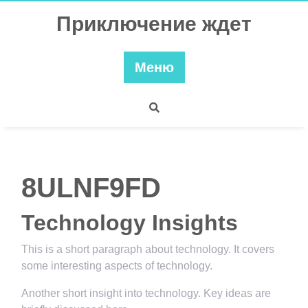
Перейти
Приключение ждет
к
содержимому
Меню
8ULNF9FD
Technology Insights
This is a short paragraph about technology. It covers
some interesting aspects of technology.
Another short insight into technology. Key ideas are