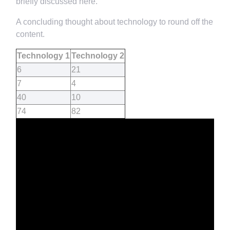
briefly discussed here.
A concluding thought about technology to round off the
content.
Technology 1
Technology 2
6
21
7
4
40
10
74
82