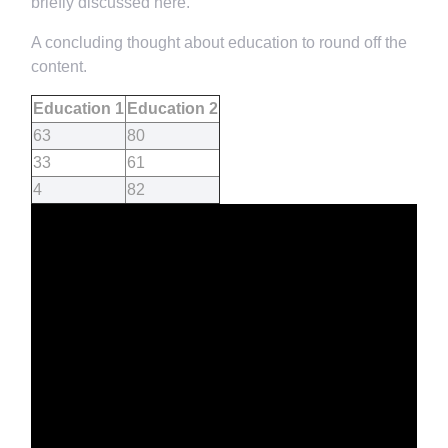
briefly discussed here.
A concluding thought about education to round off the
content.
Education 1
Education 2
63
80
33
61
4
82