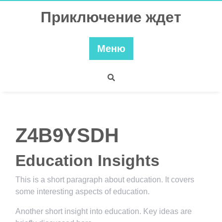
Перейти
Приключение ждет
к
содержимому
Меню
Z4B9YSDH
Education Insights
This is a short paragraph about education. It covers
some interesting aspects of education.
Another short insight into education. Key ideas are