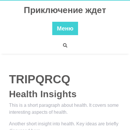
Перейти
Приключение ждет
к
содержимому
Меню
TRIPQRCQ
Health Insights
This is a short paragraph about health. It covers some
interesting aspects of health.
Another short insight into health. Key ideas are briefly