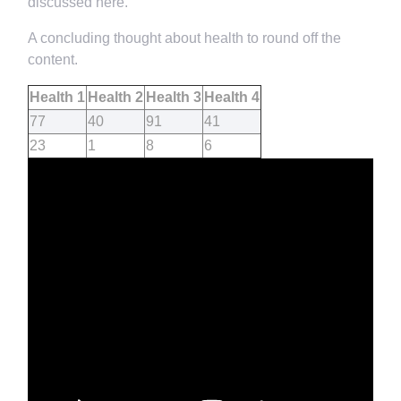
discussed here.
A concluding thought about health to round off the
content.
Health 1
Health 2
Health 3
Health 4
77
40
91
41
23
1
8
6