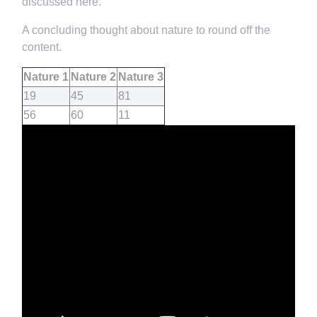
discussed here.
A concluding thought about nature to round off the
content.
Nature 1
Nature 2
Nature 3
19
45
81
56
60
11