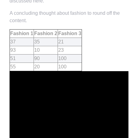
discussed here.
A concluding thought about fashion to round off the
content.
Fashion 1
Fashion 2
Fashion 3
37
35
21
93
10
23
51
90
100
55
20
100