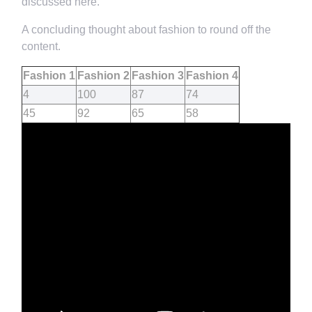
discussed here.
A concluding thought about fashion to round off the
content.
Fashion 1
Fashion 2
Fashion 3
Fashion 4
4
100
87
74
45
92
65
58