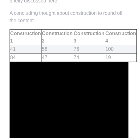
briefly discussed here.
A concluding thought about construction to round off
the content.
Construction
Construction
Construction
Construction
1
2
3
4
41
58
76
100
84
47
74
19