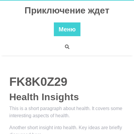
Перейти
Приключение ждет
к
содержимому
Меню
FK8K0Z29
Health Insights
This is a short paragraph about health. It covers some
interesting aspects of health.
Another short insight into health. Key ideas are briefly