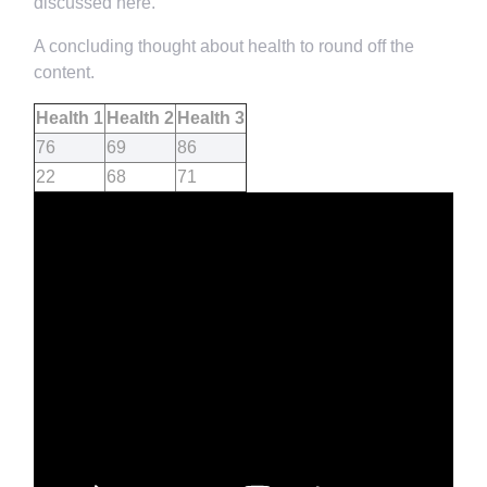
discussed here.
A concluding thought about health to round off the
content.
Health 1
Health 2
Health 3
76
69
86
22
68
71