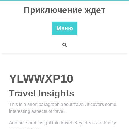
Перейти
Приключение ждет
к
содержимому
Меню
YLWWXP10
Travel Insights
This is a short paragraph about travel. It covers some
interesting aspects of travel.
Another short insight into travel. Key ideas are briefly