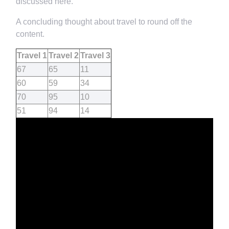
discussed here.
A concluding thought about travel to round off the
content.
Travel 1
Travel 2
Travel 3
67
65
11
60
59
34
70
95
10
51
94
14