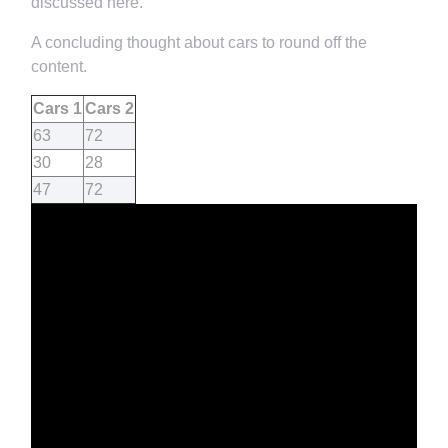
discussed here.
A concluding thought about cars to round off the
content.
Cars 1
Cars 2
63
72
30
28
47
72