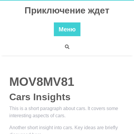
Перейти
Приключение ждет
к
содержимому
Меню
MOV8MV81
Cars Insights
This is a short paragraph about cars. It covers some
interesting aspects of cars.
Another short insight into cars. Key ideas are briefly