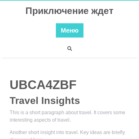
Перейти
Приключение ждет
к
содержимому
Меню
UBCA4ZBF
Travel Insights
This is a short paragraph about travel. It covers some
interesting aspects of travel.
Another short insight into travel. Key ideas are briefly