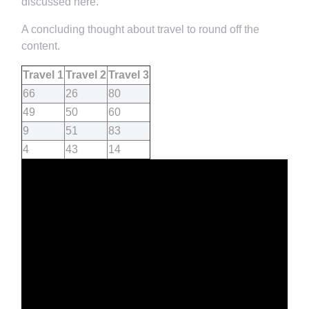
discussed here.
A concluding thought about travel to round off the
content.
Travel 1
Travel 2
Travel 3
66
26
80
49
50
60
9
51
83
4
43
14