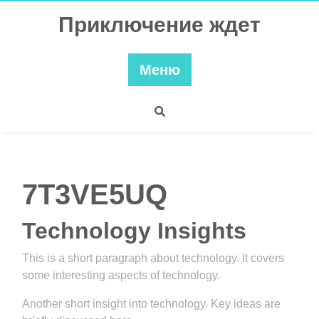
Перейти
Приключение ждет
к
содержимому
Меню
7T3VE5UQ
Technology Insights
This is a short paragraph about technology. It covers
some interesting aspects of technology.
Another short insight into technology. Key ideas are