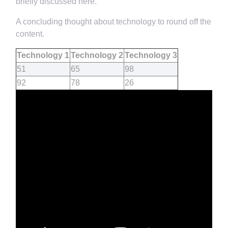
briefly discussed here.
A concluding thought about technology to round off the
content.
Technology 1
Technology 2
Technology 3
51
65
98
92
78
26