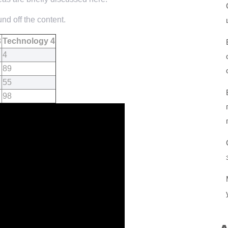
nd off the content.
3
Technology 4
4
89
55
98