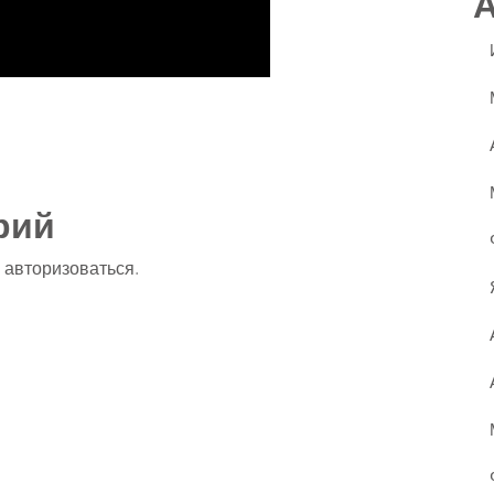
ssniki
авить
рий
о
авторизоваться
.