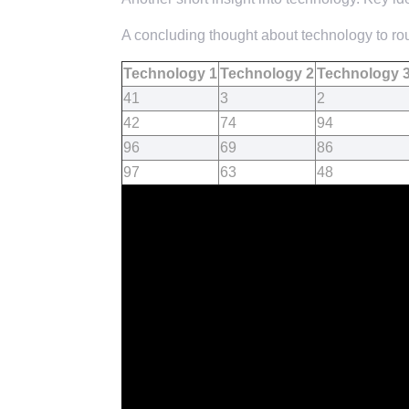
A concluding thought about technology to rou
Technology 1
Technology 2
Technology 
41
3
2
42
74
94
96
69
86
97
63
48