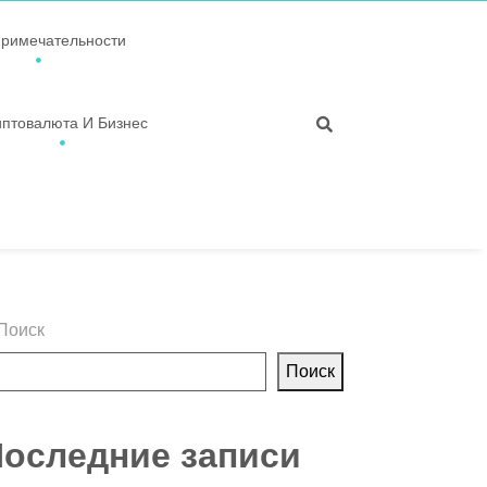
примечательности
иптовалюта И Бизнес
Поиск
Поиск
оследние записи