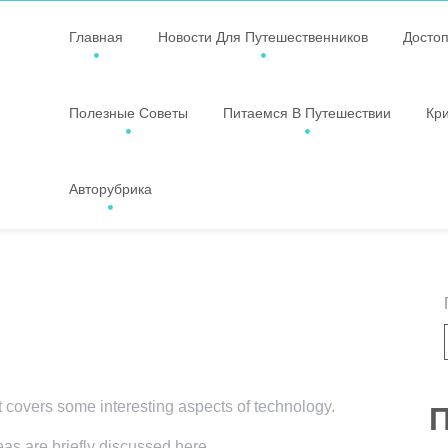
Главная
Новости Для Путешественников
Досто
Полезные Советы
Питаемся В Путешествии
Кр
Авторубрика
t covers some interesting aspects of technology.
П
eas are briefly discussed here.