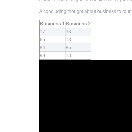
A concluding thought about business to round
Business 1
Business 2
17
33
65
13
84
85
99
13