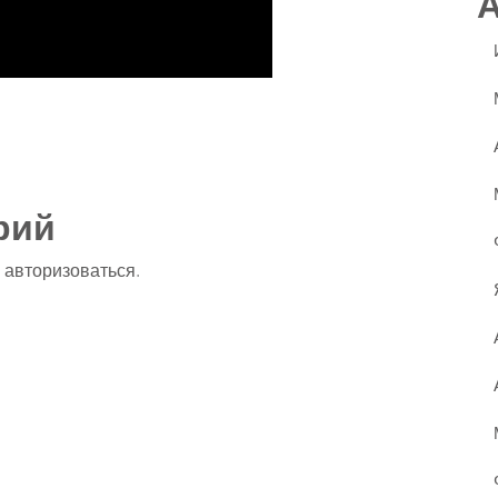
ssniki
авить
рий
о
авторизоваться
.