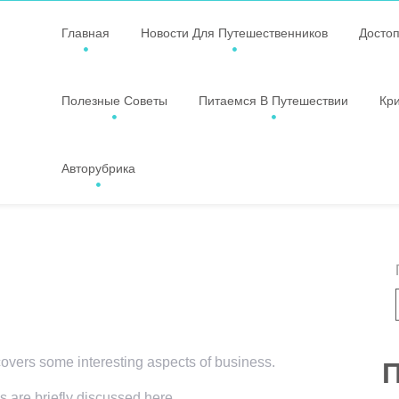
Главная
Новости Для Путешественников
Досто
Полезные Советы
Питаемся В Путешествии
Кр
Авторубрика
 covers some interesting aspects of business.
П
s are briefly discussed here.