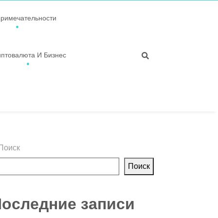
примечательности
иптовалюта И Бизнес
Поиск
Поиск
оследние записи