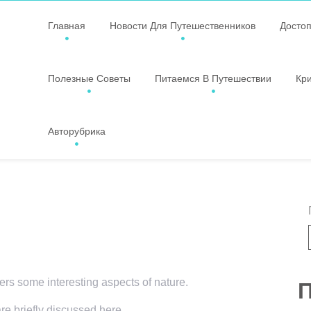
Главная
Новости Для Путешественников
Досто
Полезные Советы
Питаемся В Путешествии
Кр
Авторубрика
vers some interesting aspects of nature.
П
are briefly discussed here.