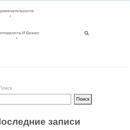
примечательности
иптовалюта И Бизнес
Поиск
Поиск
оследние записи