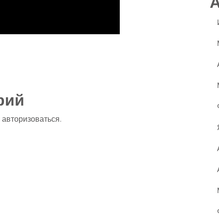
ssniki
авить
рий
о
авторизоваться
.