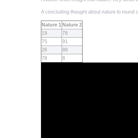
A concluding thought about nature to round of
Nature 1
Nature 2
19
78
75
91
26
88
78
8