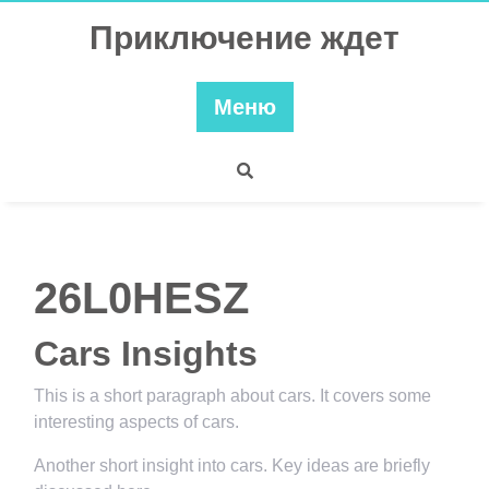
Перейти
Приключение ждет
к
содержимому
Меню
26L0HESZ
Cars Insights
This is a short paragraph about cars. It covers some
interesting aspects of cars.
Another short insight into cars. Key ideas are briefly