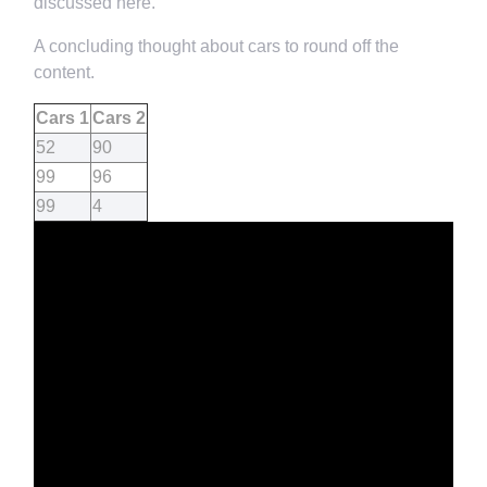
discussed here.
A concluding thought about cars to round off the
content.
Cars 1
Cars 2
52
90
99
96
99
4