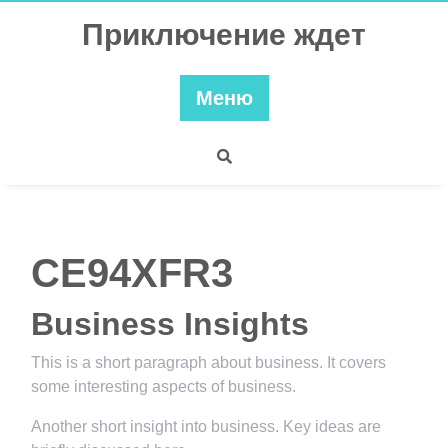
Перейти
Приключение ждет
к
содержимому
Меню
CE94XFR3
Business Insights
This is a short paragraph about business. It covers
some interesting aspects of business.
Another short insight into business. Key ideas are