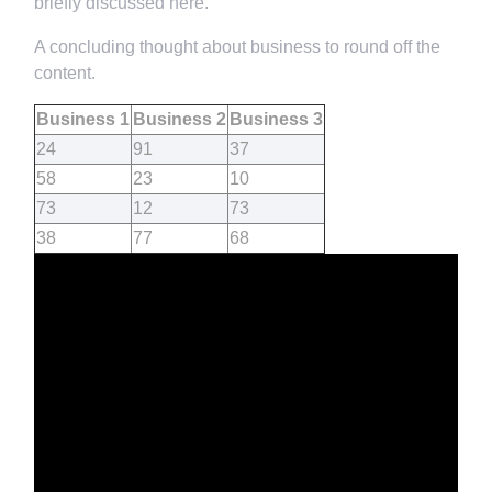
briefly discussed here.
A concluding thought about business to round off the
content.
Business 1
Business 2
Business 3
24
91
37
58
23
10
73
12
73
38
77
68