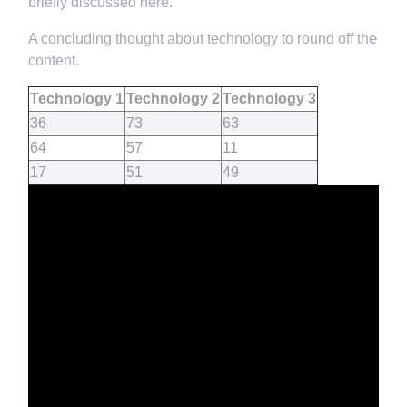
briefly discussed here.
A concluding thought about technology to round off the
content.
Technology 1
Technology 2
Technology 3
36
73
63
64
57
11
17
51
49