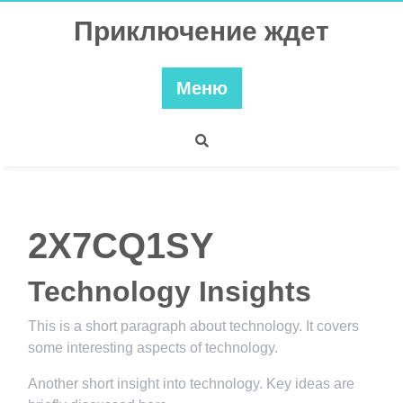
Перейти
Приключение ждет
к
содержимому
Меню
2X7CQ1SY
Technology Insights
This is a short paragraph about technology. It covers
some interesting aspects of technology.
Another short insight into technology. Key ideas are