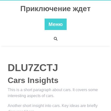
Перейти
Приключение ждет
к
содержимому
Меню
DLU7ZCTJ
Cars Insights
This is a short paragraph about cars. It covers some
interesting aspects of cars.
Another short insight into cars. Key ideas are briefly