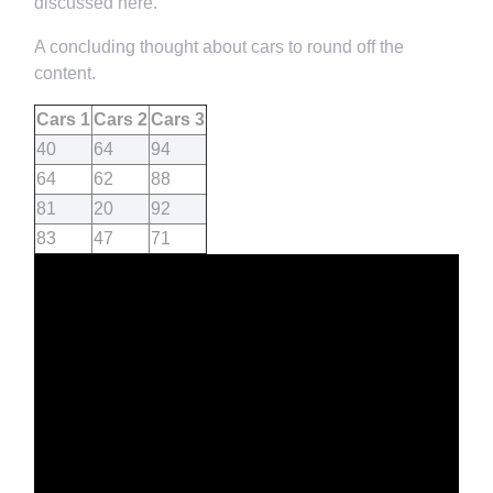
discussed here.
A concluding thought about cars to round off the
content.
Cars 1
Cars 2
Cars 3
40
64
94
64
62
88
81
20
92
83
47
71