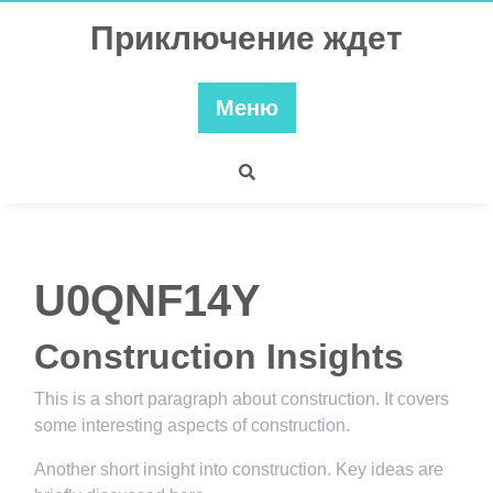
Перейти
Приключение ждет
к
содержимому
Меню
U0QNF14Y
Construction Insights
This is a short paragraph about construction. It covers
some interesting aspects of construction.
Another short insight into construction. Key ideas are