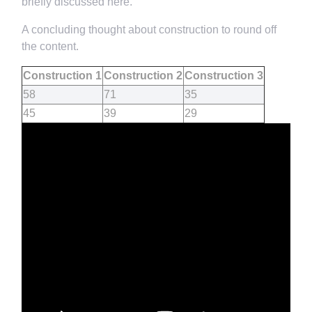
briefly discussed here.
A concluding thought about construction to round off
the content.
Construction 1
Construction 2
Construction 3
58
71
35
45
39
29