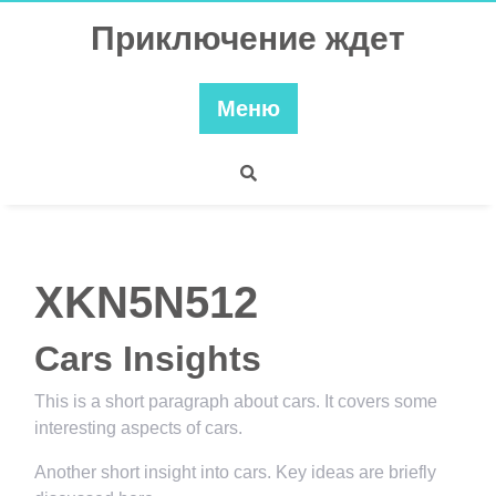
Перейти
Приключение ждет
к
содержимому
Меню
XKN5N512
Cars Insights
This is a short paragraph about cars. It covers some
interesting aspects of cars.
Another short insight into cars. Key ideas are briefly