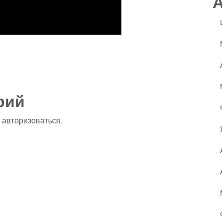
ssniki
авить
рий
о
авторизоваться
.