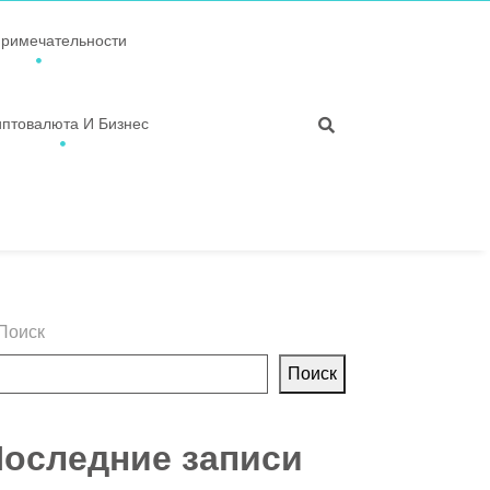
примечательности
иптовалюта И Бизнес
Поиск
Поиск
оследние записи