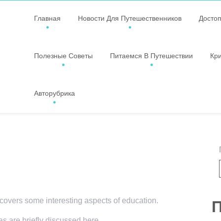
Главная
Новости Для Путешественников
Досто
Полезные Советы
Питаемся В Путешествии
Кр
Авторубрика
 covers some interesting aspects of education.
П
as are briefly discussed here.