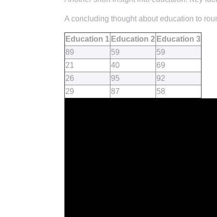
A concluding thought about education to roun
Education 1
Education 2
Education 3
89
59
59
21
40
69
26
95
92
29
87
58