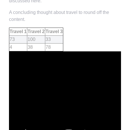
discussed here.
A concluding thought about travel to round off the
content.
Travel 1
Travel 2
Travel 3
73
100
33
4
38
78