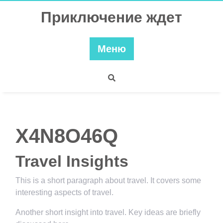
Перейти
Приключение ждет
к
содержимому
Меню
X4N8O46Q
Travel Insights
This is a short paragraph about travel. It covers some
interesting aspects of travel.
Another short insight into travel. Key ideas are briefly