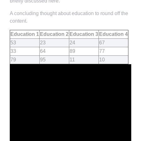
briefly discussed here.
A concluding thought about education to round off the
content.
Education 1
Education 2
Education 3
Education 4
53
23
24
67
33
64
89
77
79
95
11
10