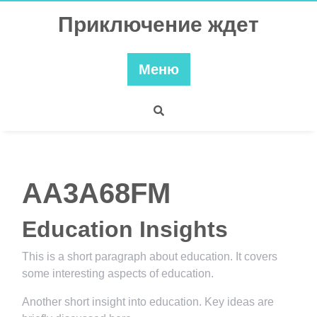
Перейти
Приключение ждет
к
содержимому
Меню
AA3A68FM
Education Insights
This is a short paragraph about education. It covers
some interesting aspects of education.
Another short insight into education. Key ideas are