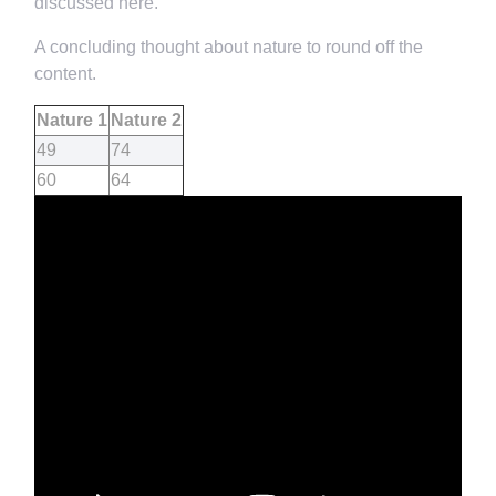
discussed here.
A concluding thought about nature to round off the
content.
Nature 1
Nature 2
49
74
60
64