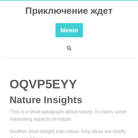
Перейти
Приключение ждет
к
содержимому
Меню
OQVP5EYY
Nature Insights
This is a short paragraph about nature. It covers some
interesting aspects of nature.
Another short insight into nature. Key ideas are briefly