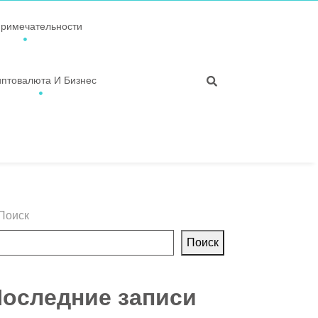
примечательности
иптовалюта И Бизнес
Поиск
Поиск
оследние записи