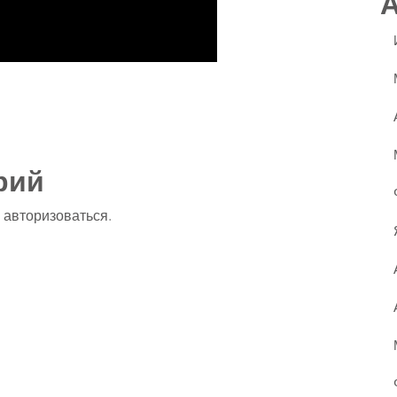
ssniki
авить
рий
о
авторизоваться
.