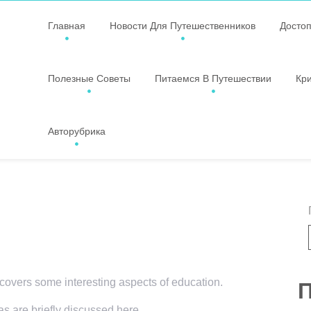
Главная
Новости Для Путешественников
Досто
Полезные Советы
Питаемся В Путешествии
Кр
Авторубрика
 covers some interesting aspects of education.
П
as are briefly discussed here.