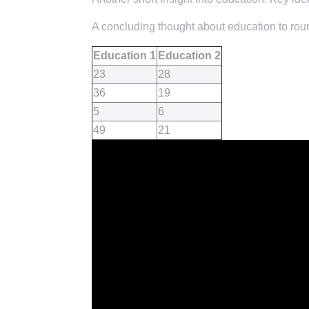
A concluding thought about education to roun
Education 1
Education 2
23
28
36
19
5
6
49
21