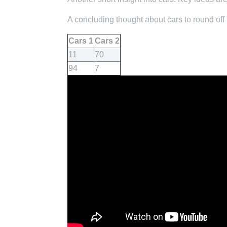
A concluding thought about cars to round off 
Cars 1
Cars 2
11
70
94
7