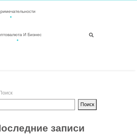
примечательности
иптовалюта И Бизнес
Поиск
Поиск
оследние записи