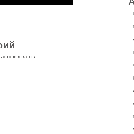
ssniki
авить
рий
о
авторизоваться
.