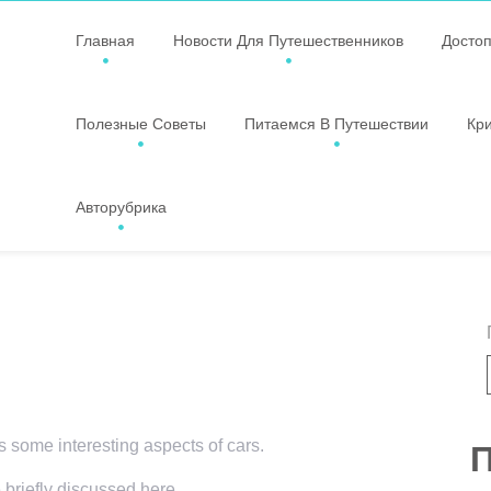
Главная
Новости Для Путешественников
Досто
Полезные Советы
Питаемся В Путешествии
Кр
Авторубрика
rs some interesting aspects of cars.
П
 briefly discussed here.