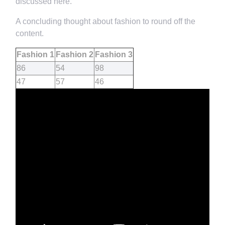
discussed here.
A concluding thought about fashion to round off the
content.
Fashion 1
Fashion 2
Fashion 3
86
54
98
47
57
46