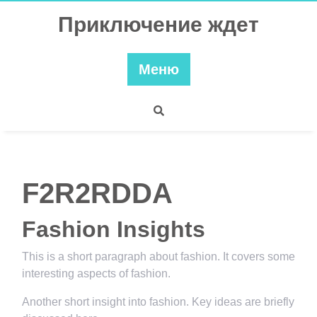
Перейти
Приключение ждет
к
содержимому
Меню
F2R2RDDA
Fashion Insights
This is a short paragraph about fashion. It covers some
interesting aspects of fashion.
Another short insight into fashion. Key ideas are briefly