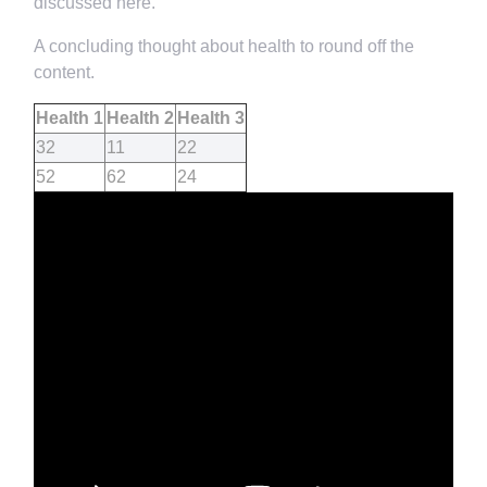
discussed here.
A concluding thought about health to round off the
content.
Health 1
Health 2
Health 3
32
11
22
52
62
24