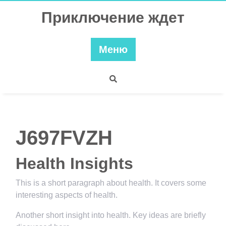
Перейти
Приключение ждет
к
содержимому
Меню
J697FVZH
Health Insights
This is a short paragraph about health. It covers some
interesting aspects of health.
Another short insight into health. Key ideas are briefly