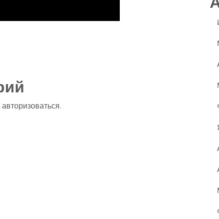
ssniki
авить
рий
о
авторизоваться
.