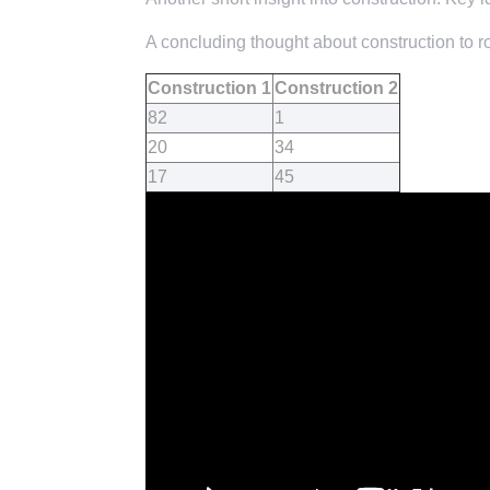
A concluding thought about construction to ro
Construction 1
Construction 2
82
1
20
34
17
45