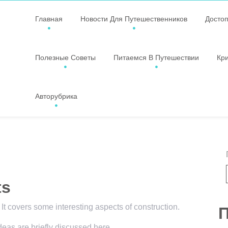
Главная
Новости Для Путешественников
Досто
Полезные Советы
Питаемся В Путешествии
Кр
Авторубрика
ts
 It covers some interesting aspects of construction.
П
ideas are briefly discussed here.