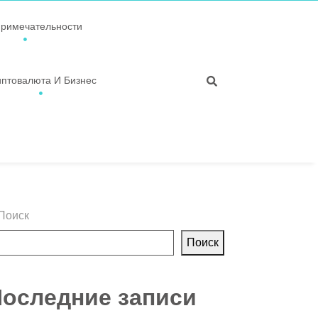
примечательности
иптовалюта И Бизнес
Поиск
Поиск
оследние записи