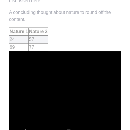
discussed here.
A concluding thought about nature to round off the
content.
Nature 1
Nature 2
24
57
69
77