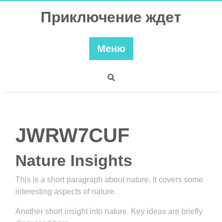
Перейти
Приключение ждет
к
содержимому
Меню
JWRW7CUF
Nature Insights
This is a short paragraph about nature. It covers some
interesting aspects of nature.
Another short insight into nature. Key ideas are briefly