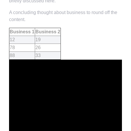
briefly discussed here.
A concluding thought about business to round off the
content.
Business 1
Business 2
12
19
78
26
88
33