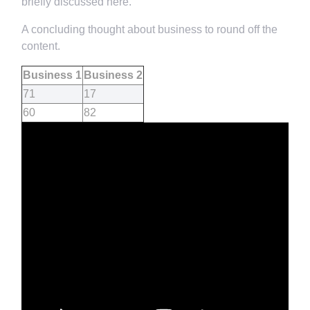
briefly discussed here.
A concluding thought about business to round off the
content.
Business 1
Business 2
71
17
60
82