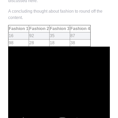
discussed here.
A concluding thought about fashion to round off the
content.
Fashion 1
Fashion 2
Fashion 3
Fashion 4
16
92
35
87
98
28
18
38