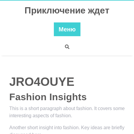
Перейти
Приключение ждет
к
содержимому
Меню
JRO4OUYE
Fashion Insights
This is a short paragraph about fashion. It covers some
interesting aspects of fashion.
Another short insight into fashion. Key ideas are briefly