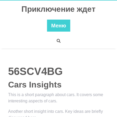
Перейти
Приключение ждет
к
содержимому
Меню
56SCV4BG
Cars Insights
This is a short paragraph about cars. It covers some
interesting aspects of cars.
Another short insight into cars. Key ideas are briefly