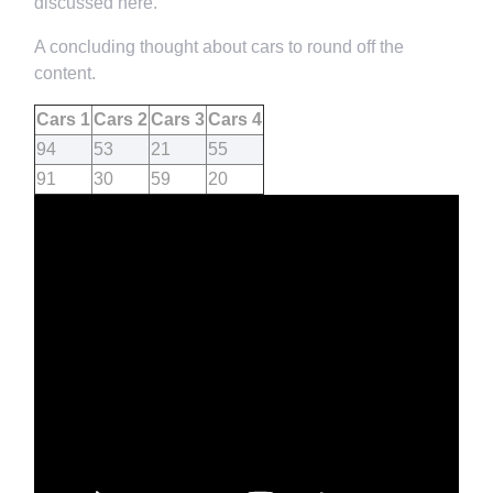
discussed here.
A concluding thought about cars to round off the
content.
Cars 1
Cars 2
Cars 3
Cars 4
94
53
21
55
91
30
59
20