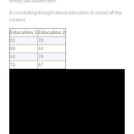
briefly discussed here.
A concluding thought about education to round off the
content.
Education 1
Education 2
65
78
89
44
44
78
76
47