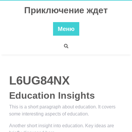
Перейти
Приключение ждет
к
содержимому
Меню
L6UG84NX
Education Insights
This is a short paragraph about education. It covers
some interesting aspects of education.
Another short insight into education. Key ideas are