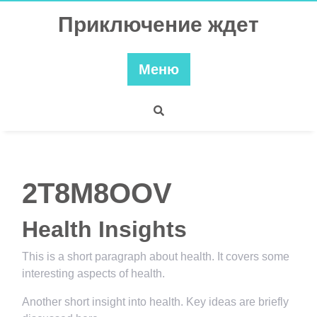
Перейти
Приключение ждет
к
содержимому
Меню
2T8M8OOV
Health Insights
This is a short paragraph about health. It covers some
interesting aspects of health.
Another short insight into health. Key ideas are briefly