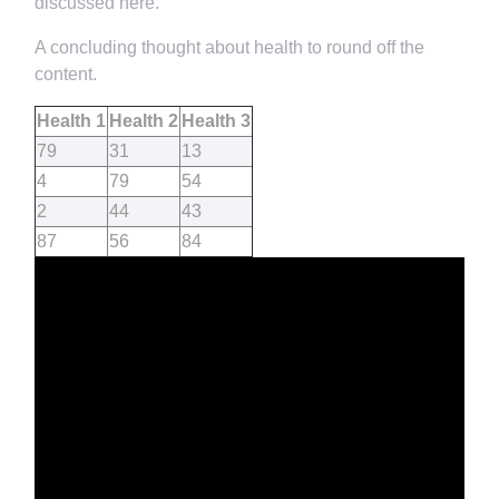
discussed here.
A concluding thought about health to round off the
content.
Health 1
Health 2
Health 3
79
31
13
4
79
54
2
44
43
87
56
84